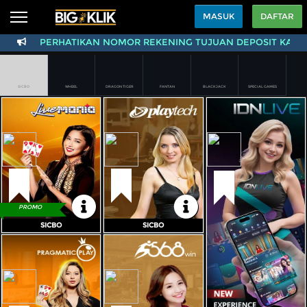
Beranda
MASUK
DAFTAR
P MEMPERHATIKAN NOMOR REKENING TUJUAN DEPOSIT KARENA NOMOR RE
Sports
BARU
PROMO
Live Casino
BARU
SICBO
WHEEL
DRAGON TIGER
FANTAN
BLACKJACK
SPECIAL GAMES
IDNPoker
BARU
Meja
Min
Max
Meja
Min
Max
Meja
Min
Max
Baccarat
5Rb
5Jt
Roulette
2Rb
20Jt
Baccarat
1Rb
5Jt
Roulette
1Rb
20Jt
Sicbo
2Rb
2Jt
Slots
Sicbo
2Rb
25Jt
Baccarat
1Rb
20Jt
PROMO
Dragon Tiger
1Rb
5Jt
Blackjack
10Rb
50Jt
Blackjack
10Rb
20Jt
Wheel
1Rb
1Jt
Dragon Tiger
10Rb
1Jt
Roulette
1Rb
5Jt
Dragon Tiger
5Rb
5Jt
Special Games
1Rb
10Jt
IDNLIVE
BARU
Sicbo
1Rb
5Jt
1
2
3
Special Games
1Rb
5Jt
Stream N Spin
DAFTAR
MASUK
DAFTAR
MASUK
MEJA
MEJA
MEJA
KEMBALI
KEMBALI
PROMO
Arcade
PROMO
SICBO
SICBO
SICBO
SICBO
Table Games
Meja
Min
Max
Meja
Min
Max
Baccarat
5Rb
5Jt
Baccarat
10Rb
5Jt
Roulette
1Rb
20Jt
Roulette
1Rb
25Jt
Sicbo
2Rb
25Jt
Lottery
Sic Bo
1Rb
25Jt
BARU
PROMO
Blackjack
10Rb
50Jt
Dragon Tiger
10Rb
10Jt
Wheel
1Rb
1Jt
Special Games
1Rb
2Jt
Dragon Tiger
5Rb
5Jt
IDNRaffle