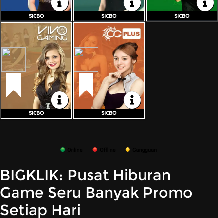
KEMBALI
KEMBALI
KEMBALI
SICBO
SICBO
SICBO
SICBO
SICBO
SICBO
Meja
Min
Max
Meja
Min
Max
Baccarat
1Rb
10Jt
Baccarat
5Rb
30Jt
Dragon Tiger
1Rb
10Jt
Roulette
1Rb
30Jt
Roulette
1Rb
10Jt
Blackjack
250Rb
30Jt
Wheel
1Rb
10Jt
Special Games
10Rb
30Jt
Special Games
1Rb
10Jt
1
1
DAFTAR
MASUK
DAFTAR
MASUK
MEJA
MEJA
KEMBALI
KEMBALI
SICBO
SICBO
SICBO
SICBO
BIGKLIK: Pusat Hiburan
Game Seru Banyak Promo
Setiap Hari