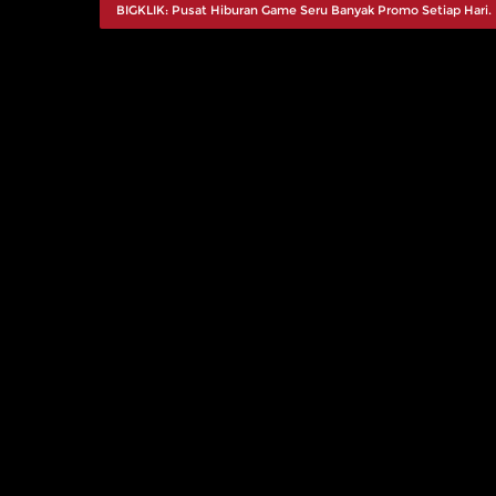
BIGKLIK: Pusat Hiburan Game Seru Banyak Promo Setiap Hari. H