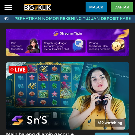
Beranda
MASUK
DAFTAR
 MEMPERHATIKAN NOMOR REKENING TUJUAN DEPOSIT KARENA NOMOR REK
Sports
BARU
PROMO
Live Casino
BARU
IDNPoker
BARU
Slots
PROMO
IDNLIVE
BARU
Stream N Spin
Arcade
PROMO
Table Games
Lottery
BARU
PROMO
IDNRaffle
Main bareng dijamin gacor! 🔥