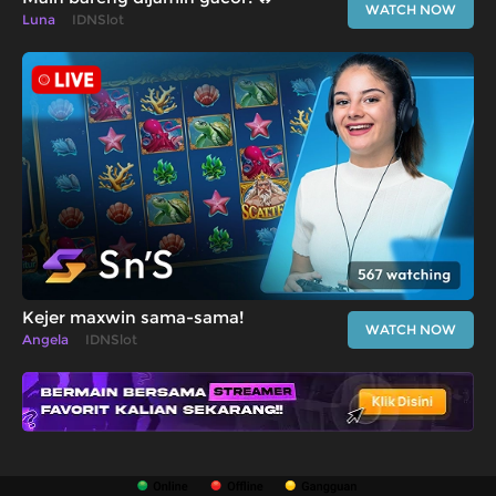
WATCH NOW
Luna
IDNSlot
Referral
Promosi
Hubungi Kami
Live Chat
Pengaduan Customer
Pilih Bahasa:
Kejer maxwin sama-sama!
WATCH NOW
Angela
IDNSlot
MASUK
DAFTAR
&copy; BIGKLIK: Pusat Hiburan Game Seru
Banyak Promo Setiap Hari. Hak Cipta Dilindungi.