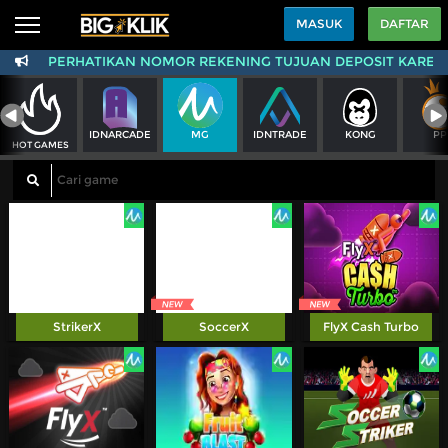
Beranda
MASUK
DAFTAR
 MEMPERHATIKAN NOMOR REKENING TUJUAN DEPOSIT KARENA NOMOR REK
Sports
BARU
PROMO
Live Casino
BARU
IDNARCADE
MG
IDNTRADE
KONG
PP
IDNPoker
BARU
HOT GAMES
Slots
PROMO
IDNLIVE
BARU
Stream N Spin
Arcade
PROMO
StrikerX
SoccerX
FlyX Cash Turbo
Table Games
Lottery
BARU
PROMO
IDNRaffle