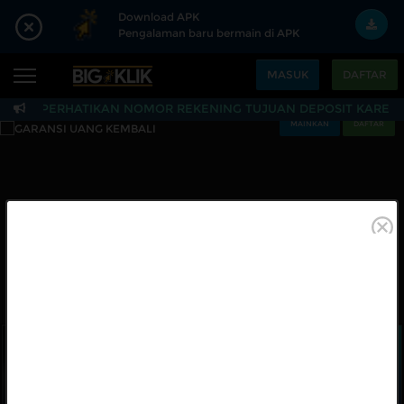
Beranda
Download APK
Pengalaman baru bermain di APK
Sports
BARU
PROMO
MASUK
DAFTAR
Live Casino
BARU
MEMPERHATIKAN NOMOR REKENING TUJUAN DEPOSIT KARENA NOMOR REKE
MAINKAN
DAFTAR
BIGKLIK: Pusat Hiburan Game
IDNPoker
BARU
Slots
PROMO
IDNLIVE
BARU
Stream N Spin
Arcade
PROMO
Table Games
Lottery
BARU
PROMO
IDNRaffle